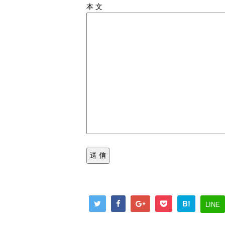
本 文
B!
LINE