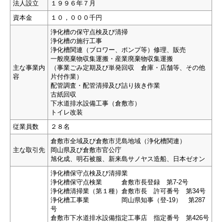
法人設立
１９９６年７月
資本金
１０，０００千円
浄化槽の保守点検及び清掃
浄化槽の施行工事
浄化槽関連（ブロワー、ポンプ等）修理、販売
一般廃棄物収集運搬・産業廃棄物収集運搬
主な事業内
（事業ごみ定期及び単発回収 倉庫・店舗等、その他
容
片付作業）
配管調査・配管清掃及び詰り抜き作業
古紙回収
下水道排水設備工事（倉敷市）
トイレ改装
従業員数
２８名
倉敷市全域及び倉敷市児島地域（浄化槽関連）
主な取引先
岡山県及び倉敷市官公庁
旭化成、明石被服、新来島サノヤス造船、日本ゼオン
浄化槽保守点検及び清掃業
浄化槽保守点検業 倉敷市長登録 第7-2号
浄化槽清掃業（第１種）倉敷市長 許可番号 第34号
浄化槽工事業 岡山県知事（登-19） 第287
号
倉敷市下水道排水設備指定工事店 指定番号 第426号