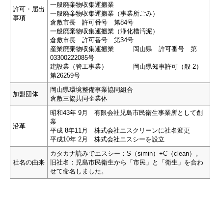
一般廃棄物収集運搬業
許可・届出
一般廃棄物収集運搬業（事業所ごみ）
事項
倉敷市長 許可番号 第84号
一般廃棄物収集運搬業（浄化槽汚泥）
倉敷市長 許可番号 第34号
産業廃棄物収集運搬業 岡山県 許可番号 第
03300222085号
建設業（管工事業） 岡山県知事許可（般-2）
第26259号
岡山県環境整備事業協同組合
加盟団体
倉敷三協共同企業体
昭和43年 9月 有限会社児島市民衛生事業所として創
業
沿革
平成 8年11月 株式会社エスクリーンに社名変更
平成10年 2月 株式会社エスシーを設立
カタカナ読みでエスシー：S（simin）+C（clean）。
社名の由来
旧社名：児島市民衛生から「市民」と「衛生」を合わ
せて命名しました。